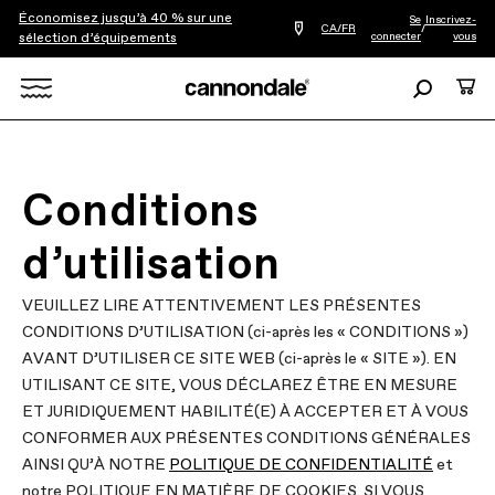
Économisez jusqu’à 40 % sur une
Se
Inscrivez-
Trouver
CA/FR
/
connecter
vous
sélection d’équipements
le
détaillant
le
Recherche
Panie
plus
Rechercher
proche
de
chez
X
vous
Conditions
d’utilisation
VEUILLEZ LIRE ATTENTIVEMENT LES PRÉSENTES
CONDITIONS D’UTILISATION (ci-après les « CONDITIONS »)
AVANT D’UTILISER CE SITE WEB (ci-après le « SITE »). EN
UTILISANT CE SITE, VOUS DÉCLAREZ ÊTRE EN MESURE
ET JURIDIQUEMENT HABILITÉ(E) À ACCEPTER ET À VOUS
CONFORMER AUX PRÉSENTES CONDITIONS GÉNÉRALES
AINSI QU’À NOTRE
POLITIQUE DE CONFIDENTIALITÉ
et
notre POLITIQUE EN MATIÈRE DE COOKIES. SI VOUS