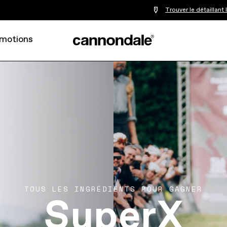
Trouver le détaillant
motions
SuperX