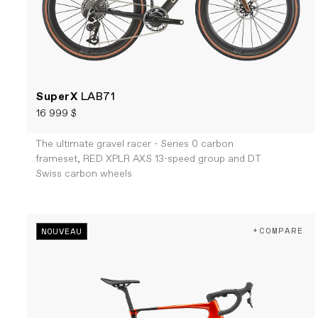
SuperX
LAB71
16 999 $
The ultimate gravel racer - Series 0 carbon
frameset, RED XPLR AXS 13-speed group and DT
Swiss carbon wheels
+COMPARE
NOUVEAU