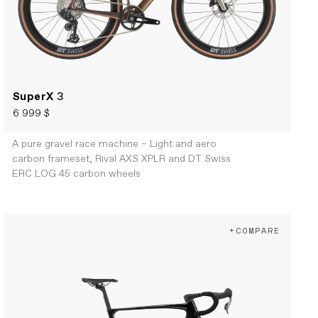
SuperX
3
6 999 $
A pure gravel race machine – Light and aero
carbon frameset, Rival AXS XPLR and DT Swiss
ERC LOG 45 carbon wheels
+COMPARE