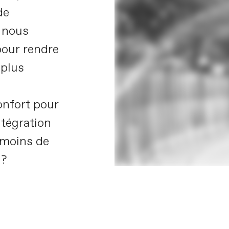
de
 nous
pour rendre
 plus
onfort pour
ntégration
, moins de
 ?