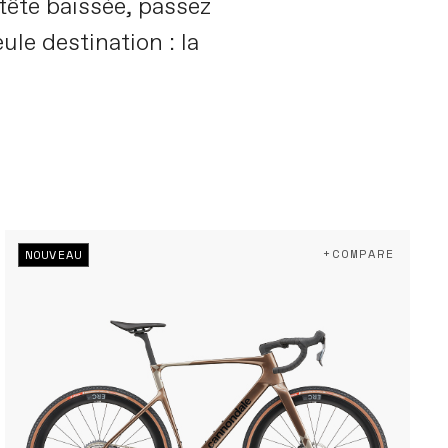
tête baissée, passez
ule destination : la
+COMPARE
NOUVEAU