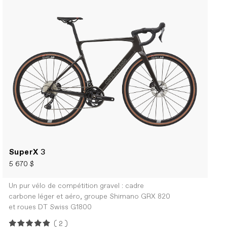
SuperX
3
5 670 $
Un pur vélo de compétition gravel : cadre
carbone léger et aéro, groupe Shimano GRX 820
et roues DT Swiss G1800
(2)