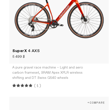
SuperX
4 AXS
5 499 $
A pure gravel race machine – Light and aero
carbon frameset, SRAM Apex XPLR wireless
shifting and DT Swiss G540 wheels
(1)
+COMPARE