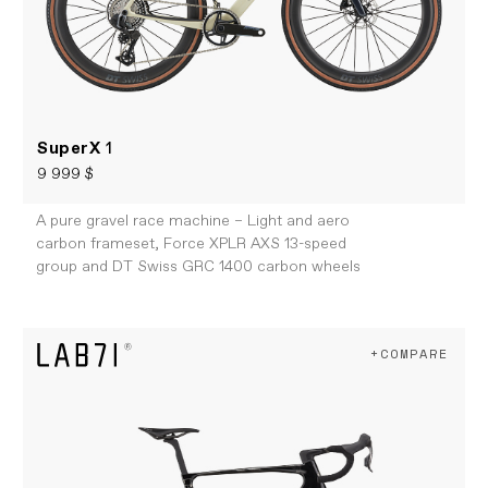
SuperX
1
9 999 $
A pure gravel race machine – Light and aero
carbon frameset, Force XPLR AXS 13-speed
group and DT Swiss GRC 1400 carbon wheels
+COMPARE