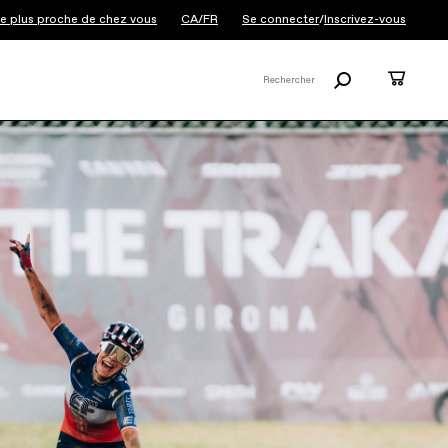
 le plus proche de chez vous
CA/FR
Se connecter
/
Inscrivez-vous
Rechercher
Panier
Rechercher
X