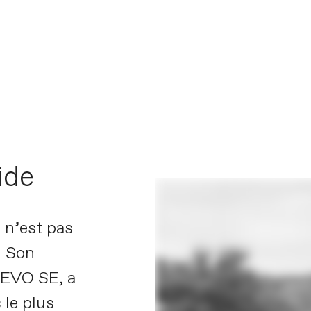
 X | Tous les ingrédients pour 
VOIR LE FILM
ide
l n’est pas
! Son
 EVO SE, a
 le plus