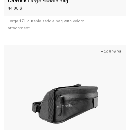
Contain
Large Saddle Bag
44,80 $
Large 1.7L durable saddle bag with velcro
attachment
+COMPARE