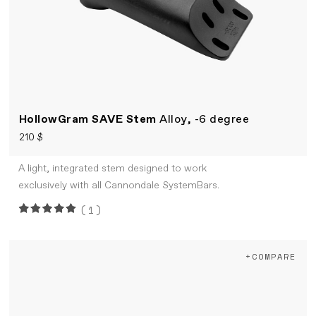
HollowGram SAVE Stem
Alloy, -6 degree
210 $
A light, integrated stem designed to work
exclusively with all Cannondale SystemBars.
(1)
+COMPARE