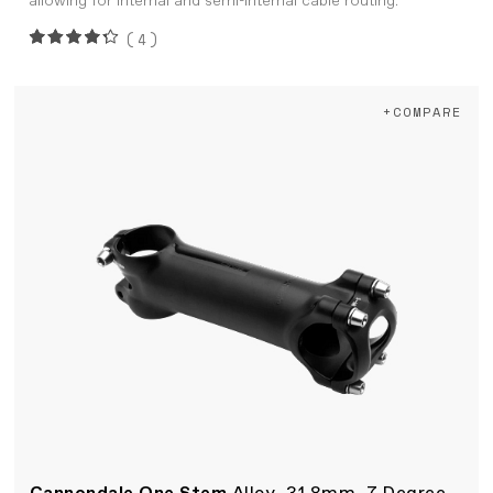
allowing for internal and semi-internal cable routing.
(4)
+COMPARE