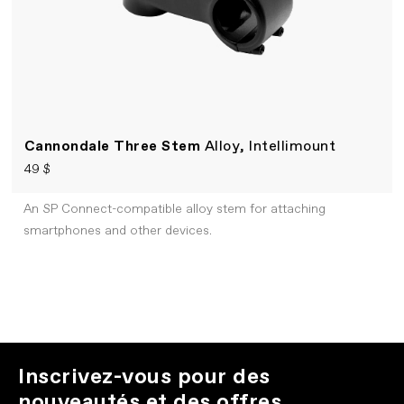
Cannondale Three Stem
Alloy, Intellimount
49 $
An SP Connect-compatible alloy stem for attaching
smartphones and other devices.
Inscrivez-vous pour des
nouveautés et des offres