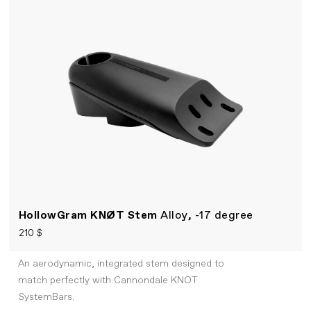
HollowGram KNØT Stem
Alloy, -17 degree
210 $
An aerodynamic, integrated stem designed to
match perfectly with Cannondale KNOT
SystemBars.