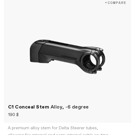
+COMPARE
C1 Conceal Stem
Alloy, -6 degree
190 $
A premium alloy stem for Delta Steerer tubes,