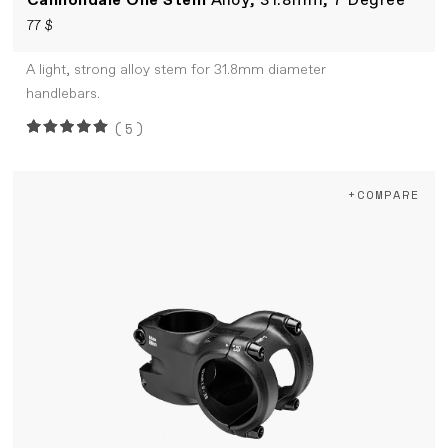
Cannondale One Stem
Alloy, 31.8mm, 7 Degree
77 $
A light, strong alloy stem for 31.8mm diameter
handlebars.
(5)
+COMPARE