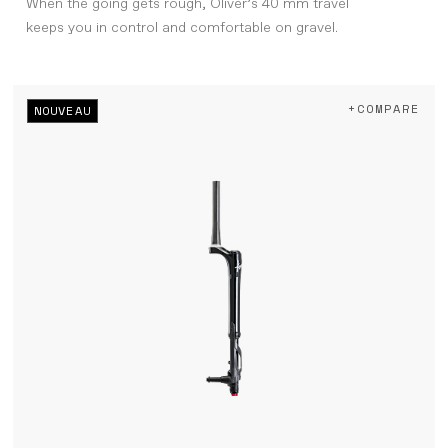
When the going gets rough, Oliver’s 40 mm travel
keeps you in control and comfortable on gravel.
+COMPARE
NOUVEAU