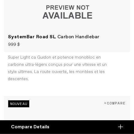
SystemBar Road SL
Carbon Handlebar
999 $
Super Light ca Guidon et potence monobloc en
carbone ultra-légers conçus pour une vitesse et un
style ultimes. La route ouverte, les montées et les
descentes.
+COMPARE
NOUVEAU
Compare Details
Compare