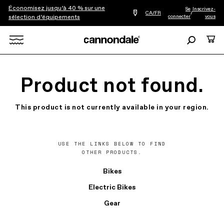
Économisez jusqu’à 40 % sur une
Se
Inscrivez-
Trouver
CA/FR
/
connecter
vous
sélection d’équipements
le
détaillant
le
Recherche
Panie
plus
Rechercher
proche
de
chez
X
vous
Product not found.
This product is not currently available in your region.
USE THE LINKS BELOW TO FIND
OTHER PRODUCTS.
Bikes
Electric Bikes
Gear