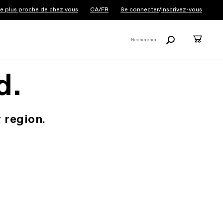
 le plus proche de chez vous
CA/FR
Se connecter
/
Inscrivez-vous
Rechercher
Panier
Rechercher
X
d.
 region.
.