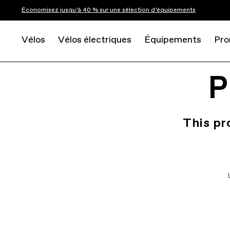
Économisez jusqu’à 40 % sur une sélection d’équipements
Vélos
Vélos électriques
Équipements
Pro
P
This pr