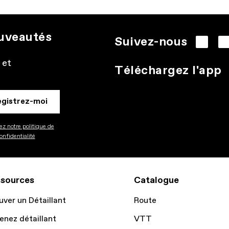
ouveautés
Suivez-nous
 et
Téléchargez l'app
egistrez-moi
z notre politique de
onfidentialité
sources
Catalogue
uver un Détaillant
Route
enez détaillant
VTT