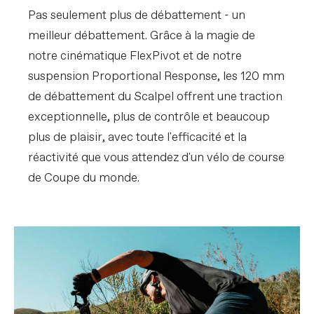
thru-axle
Pas seulement plus de débattement - un
Pneus
(F) Maxxis Rekon Race WT, 29x2.4",
EXO Protection, tubeless ready / (R)
meilleur débattement. Grâce à la magie de
Maxxis Aspen WT, 29x2.4", EXO
Protection, tubeless ready
notre cinématique FlexPivot et de notre
suspension Proportional Response, les 120 mm
COMPOSANTS
de débattement du Scalpel offrent une traction
Guidon
Cannondale 2 Flat, butted 2014 Alloy,
31.8mm, 3° rise, 8° sweep, 760mm
exceptionnelle, plus de contrôle et beaucoup
Potence
Cannondale C1 Conceal, Alloy, 31.8, -6°
plus de plaisir, avec toute l'efficacité et la
Poignees
Cannondale XC Silicone
réactivité que vous attendez d'un vélo de course
Selle
Prologo Dimension NDR, STN rails
Tige de selle
Cannondale DownLow Dropper, internal
de Coupe du monde.
routing, 31.6, 125mm (S), 150mm (M-XL)
VEUILLEZ NOTER QUE LES SPECIFICATIONS SONT
SUJETTES A CHANGEMENT SANS PREAVIS, BASES
SUR LA DISPONIBILITE DES COMPOSANTS ET
AUTRES FACTEURS.