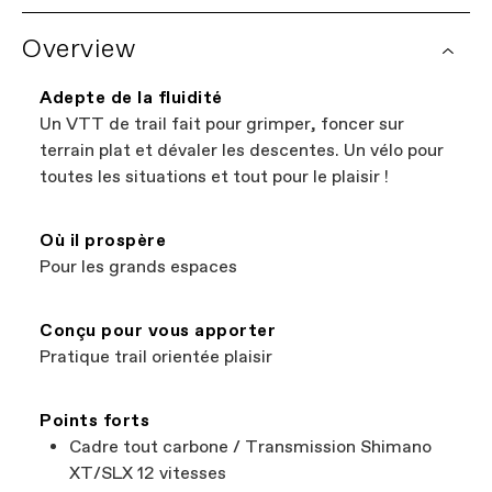
politique de garantie
. Certains composants bénéficient
moyen le plus simple de trouver les magasins près de
d'une couverture de garantie supplémentaire fournie par
Overview
chez vous qui vendent des vélos Cannondale. Tous les
le fabricant. La gestion des demandes de garantie est
magasins présentés sur notre site web sont des
assurée par les revendeurs Cannondale agréés.
revendeurs indépendants agréés par Cannondale, ce qui
Adepte de la fluidité
vous permet de soutenir les entreprises locales tout en
Un VTT de trail fait pour grimper, foncer sur
trouvant le meilleur vélo ; une véritable situation
terrain plat et dévaler les descentes. Un vélo pour
gagnant-gagnant !
toutes les situations et tout pour le plaisir !
Où il prospère
Pour les grands espaces
Conçu pour vous apporter
Pratique trail orientée plaisir
Points forts
Cadre tout carbone / Transmission Shimano
XT/SLX 12 vitesses