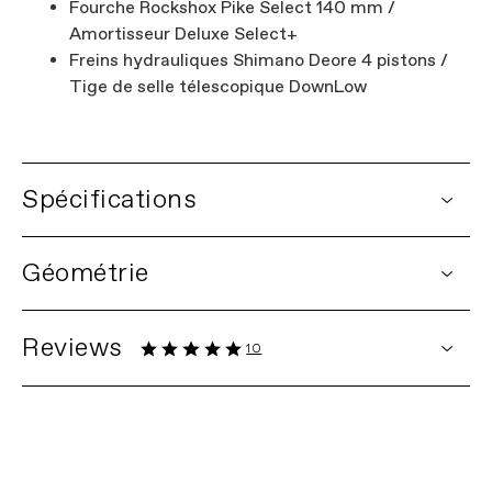
Fourche Rockshox Pike Select 140 mm /
Amortisseur Deluxe Select+
Freins hydrauliques Shimano Deore 4 pistons /
Tige de selle télescopique DownLow
Spécifications
DETAILS
Géométrie
Plateforme
Habit
Nom du modèle
Habit Carbon 2
Code du modèle
C23201U
Reviews
10
CADRE
10 Ratings
Cadre
Habit Full Carbon, 130mm travel,
Habit and Habit LT
Proportional Response Suspension and
4.9
Geo, 55mm chainline, ISCG05, BSA
Cannondale Essentials
threaded BB, post mount brake, tapered
headtube, DirectLine internal cable
out of 5 stars