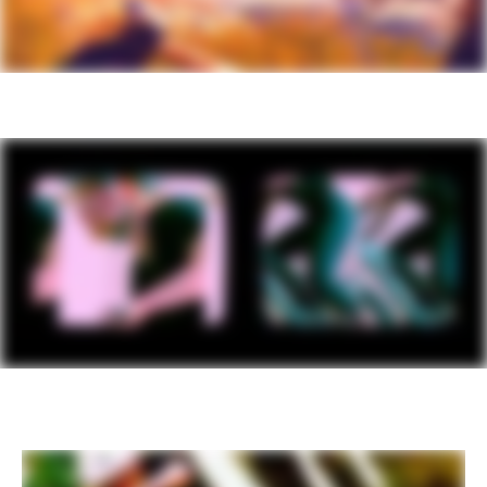
Potence
Cannondale 3, 6061 Alloy, 31.8, 0°
Poignees
Cannondale TrailShroom
Selle
Cannondale Scoop Shallow Sport, steel
rails
Tige de selle
Cannondale DownLow Dropper, internal
routing, 31.6, 125mm (XS-S), 150mm
(M), 170mm (L-XL)
EXTRA
Extra 1
StrapRack tool/stuff holder
VEUILLEZ NOTER QUE LES SPECIFICATIONS SONT
SUJETTES A CHANGEMENT SANS PREAVIS, BASES
SUR LA DISPONIBILITE DES COMPOSANTS ET
AUTRES FACTEURS.