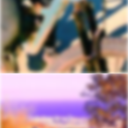
Leviers de freins
Shimano Deore hydraulic disc (or
comparable depending on availability)
ROUES
Jante
Stan's NoTubes Crest Arch MK4, 28h,
tubeless ready
Rayons
DT Swiss Champion
Taille de pneu
2.4
Taille de roue
29
Moyeux
(F) Formula, 15x110mm thru-axle / (R)
Shimano TC500, 12x148mm thru-axle
Pneus
(F) Maxxis Dissector, 29x2.4" (27.5x2.4"
- XS) 3C, EXO, tubeless ready, (R) Maxis
Rekon, 29x2.4" (27.5x2.4" - XS) 3C,
EXO, tubeless ready
Pneu avant
Maxxis Dissector, 29x2.4" (27.5x2.4" -
XS), 3C, EXO, tubeless ready
Pneu arrière
Maxis Rekon, 29x2.4" (27.5x2.4" - XS),
3C, EXO, tubeless ready
COMPOSANTS
Guidon
Cannondale 3 Riser, 6061 Alloy, 15mm
rise, 8° sweep, 4° rise, 780mm