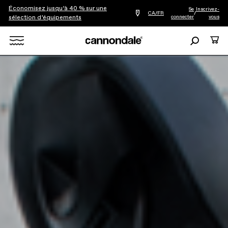
Économisez jusqu’à 40 % sur une
Se
Inscrivez-
Trouver
CA/FR
/
connecter
vous
sélection d’équipements
le
détaillant
le
Recherche
Panie
plus
Rechercher
proche
de
chez
X
vous