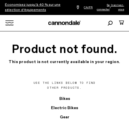
Économisez jusqu’à 40 % sur une
Se
Inscrivez-
Trouver
CA/FR
/
connecter
vous
sélection d’équipements
le
détaillant
le
Recherche
Panie
plus
Rechercher
proche
de
chez
X
vous
Product not found.
This product is not currently available in your region.
USE THE LINKS BELOW TO FIND
OTHER PRODUCTS.
Bikes
Electric Bikes
Gear