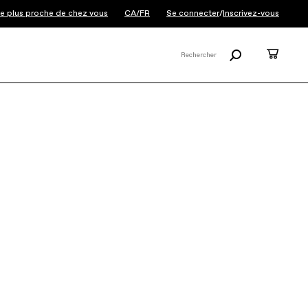
 le plus proche de chez vous
CA/FR
Se connecter
/
Inscrivez-vous
Rechercher
Panier
Rechercher
X
Topstone Carbon 1
AXS
Be the first to write a review
6 999 $
Oubliez les raccourcis, ce vélo transforme
même les détours en plaisir. Le Topstone
Carbon 1 AXS embarque un groupe sans fil
SRAM Rival AXS ...
Lire la suite
COULEUR:
Phoenix Yellow