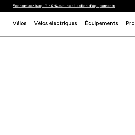
Économisez jusqu’à 40 % sur une sélection d’équipements
Vélos
Vélos électriques
Équipements
Pro
ROAD
GRAVEL
TOPSTONE CARBON