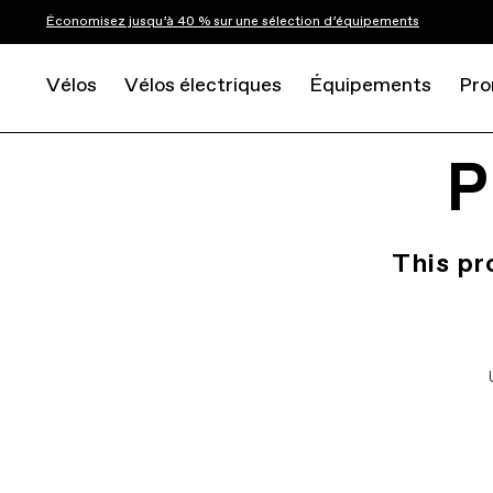
Économisez jusqu’à 40 % sur une sélection d’équipements
Vélos
Vélos électriques
Équipements
Pro
P
This pr