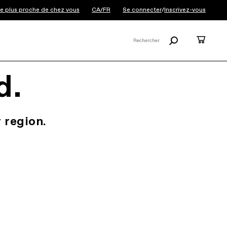
 le plus proche de chez vous
CA/FR
Se connecter
/
Inscrivez-vous
Rechercher
Panier
Rechercher
X
d.
 region.
.