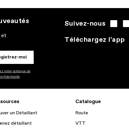
ouveautés
Suivez-nous
 et
Téléchargez l'app
egistrez-moi
z notre politique de
onfidentialité
sources
Catalogue
uver un Détaillant
Route
enez détaillant
VTT