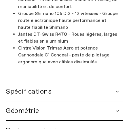
maniabilité et de confort
Groupe Shimano 105 Di2 - 12 vitesses - Groupe
route électronique haute performance et
haute fiabilité Shimano
Jantes DT-Swiss R470 - Roues légères, larges
et fiables en aluminium
Cintre Vision Trimax Aero et potence
Cannondale C1 Conceal - poste de pilotage
ergonomique avec câbles dissimulés
Spécifications
DETAILS
Géométrie
Plateforme
SuperSix EVO
Nom du modèle
SuperSix EVO 3
Code du modèle
C11502U