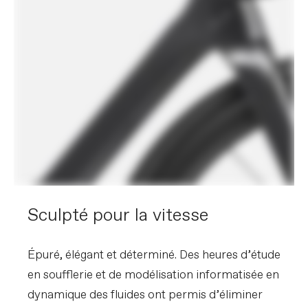
Poignees
Cannondale Bar Tape, 3.5mm
Selle
Prologo Nago RS STN, Stainless Steel
Rails
Tige de selle
Cannondale C1 Aero 40 Carbon, 0mm
offset (44-48cm), 20mm offset (51-
61cm)
EXTRA
Extra 1
Shimano EC300 charging connector
VEUILLEZ NOTER QUE LES SPECIFICATIONS SONT
SUJETTES A CHANGEMENT SANS PREAVIS, BASES
SUR LA DISPONIBILITE DES COMPOSANTS ET
AUTRES FACTEURS.
Sculpté pour la vitesse
Épuré, élégant et déterminé. Des heures d’étude
en soufflerie et de modélisation informatisée en
dynamique des fluides ont permis d’éliminer