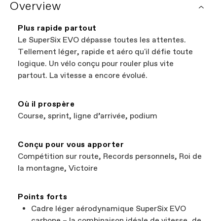
Overview
chez vous qui vendent des vélos Cannondale. Tous les
le fabricant. La gestion des demandes de garantie est
magasins présentés sur notre site web sont des
assurée par les revendeurs Cannondale agréés.
revendeurs indépendants agréés par Cannondale, ce qui
Plus rapide partout
vous permet de soutenir les entreprises locales tout en
Le SuperSix EVO dépasse toutes les attentes.
trouvant le meilleur vélo ; une véritable situation
Tellement léger, rapide et aéro qu'il défie toute
gagnant-gagnant !
logique. Un vélo conçu pour rouler plus vite
partout. La vitesse a encore évolué.
Où il prospère
Course, sprint, ligne d’arrivée, podium
Conçu pour vous apporter
Compétition sur route, Records personnels, Roi de
la montagne, Victoire
Points forts
Cadre léger aérodynamique SuperSix EVO
carbone – la combinaison idéale de vitesse, de