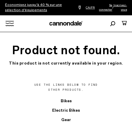
Économisez jusqu’à 40 % sur une
Se
Inscrivez-
Trouver
CA/FR
/
connecter
vous
sélection d’équipements
le
détaillant
le
Recherche
Panie
plus
Rechercher
proche
de
chez
X
vous
Product not found.
This product is not currently available in your region.
USE THE LINKS BELOW TO FIND
OTHER PRODUCTS.
Bikes
Electric Bikes
Gear