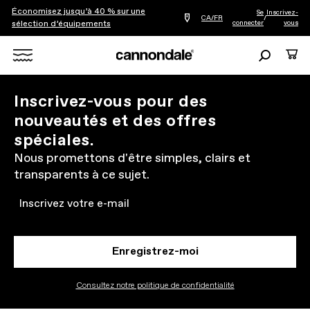
Économisez jusqu’à 40 % sur une
Se
Inscrivez-
Trouver
CA/FR
/
connecter
vous
sélection d’équipements
le
détaillant
le
Recherche
Panie
plus
Rechercher
proche
de
chez
X
Inscrivez-vous pour des
vous
nouveautés et des offres
spéciales.
Nous promettons d'être simples, clairs et
transparents à ce sujet.
Email
Enregistrez-moi
Consultez notre politique de confidentialité