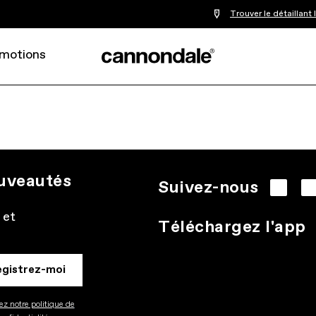
Trouver le détaillant
motions
ouveautés
Suivez-nous
 et
Téléchargez l'app
egistrez-moi
z notre politique de