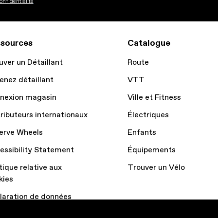
onfidentialité
sources
Catalogue
uver un Détaillant
Route
enez détaillant
VTT
nexion magasin
Ville et Fitness
tributeurs internationaux
Électriques
erve Wheels
Enfants
essibility Statement
Équipements
tique relative aux
Trouver un Vélo
kies
laration de données