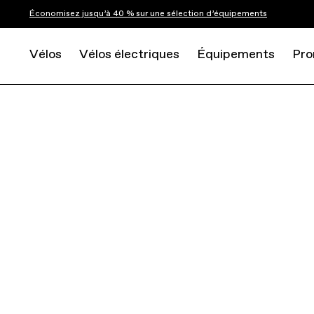
Économisez jusqu’à 40 % sur une sélection d’équipements
Vélos
Vélos électriques
Équipements
Pro
HELMETS
ADULT
RYKER ADULT HELMETS