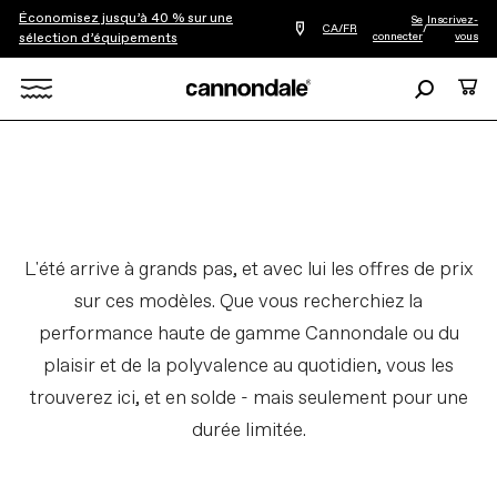
Économisez jusqu’à 40 % sur une
Se
Inscrivez-
Trouver
CA/FR
/
connecter
vous
sélection d’équipements
le
détaillant
le
Recherche
Panie
plus
Rechercher
proche
de
chez
X
vous
L'été arrive à grands pas, et avec lui les offres de prix
sur ces modèles. Que vous recherchiez la
performance haute de gamme Cannondale ou du
plaisir et de la polyvalence au quotidien, vous les
trouverez ici, et en solde - mais seulement pour une
durée limitée.