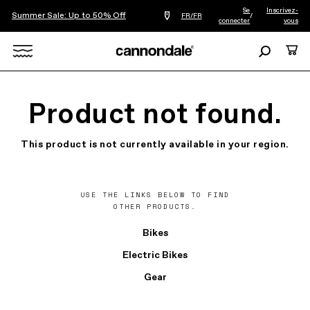
Se
Inscrivez-
Summer Sale: Up to 50% Off
Trouver
FR/FR
/
connecter
vous
le
revendeur
le
Recherche
Panie
plus
Search
proche
de
chez
X
vous
Product not found.
This product is not currently available in your region.
USE THE LINKS BELOW TO FIND
OTHER PRODUCTS.
Bikes
Electric Bikes
Gear