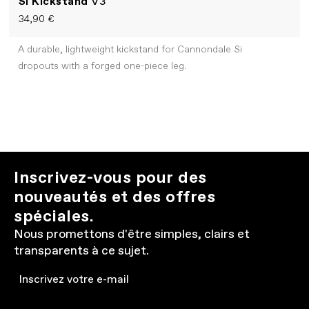
Si Kickstand
V3
34,90 €
A durable, lightweight kickstand for Cannondale Si
dropouts with a forged one-piece leg.
Inscrivez-vous pour des
nouveautés et des offres
spéciales.
Nous promettons d'être simples, clairs et
transparents à ce sujet.
Email