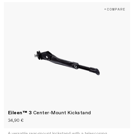
+COMPARE
Eileen™ 3
Center-Mount Kickstand
34,90 €
A versatile rear-mount kickstand with a telescoping