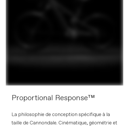
Proportional Response™
La philosophie de conception spécifique à la
taille de Cannondale. Cinématique, géométrie et