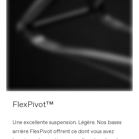
FlexPivot™
Une excellente suspension. Légère. Nos bases
arrière FlexPivot offrent ce dont vous avez