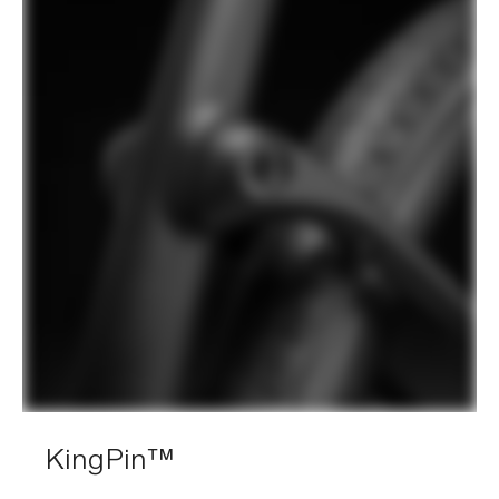
KingPin™