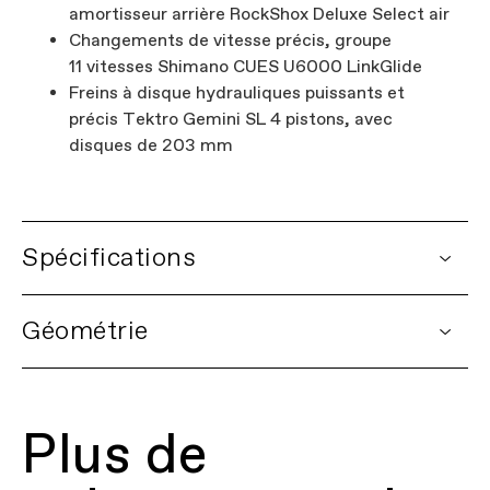
amortisseur arrière RockShox Deluxe Select air
Changements de vitesse précis, groupe
11 vitesses Shimano CUES U6000 LinkGlide
Freins à disque hydrauliques puissants et
précis Tektro Gemini SL 4 pistons, avec
disques de 203 mm
Spécifications
DETAILS
Géométrie
Plateforme
Moterra Neo
Nom du modèle
Moterra 4
Code du modèle
C65214U
Plus de
CADRE
Cadre
Moterra, SmartForm C1 Alloy, 29"