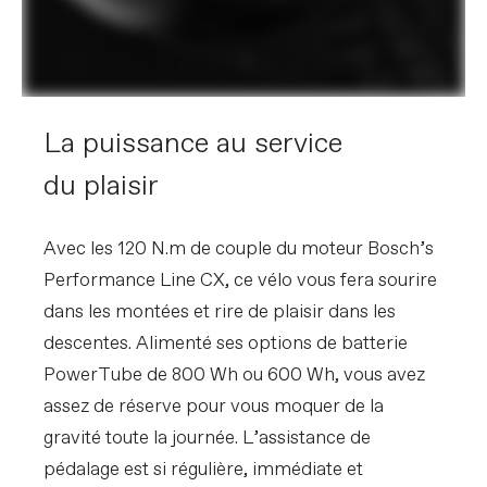
Extra 1
Bosch PowerMore range extender
compatible
VEUILLEZ NOTER QUE LES SPECIFICATIONS SONT
SUJETTES A CHANGEMENT SANS PREAVIS, BASES
SUR LA DISPONIBILITE DES COMPOSANTS ET
La puissance au service
AUTRES FACTEURS.
du plaisir
Avec les 120 N.m de couple du moteur Bosch’s
Performance Line CX, ce vélo vous fera sourire
dans les montées et rire de plaisir dans les
descentes. Alimenté ses options de batterie
PowerTube de 800 Wh ou 600 Wh, vous avez
assez de réserve pour vous moquer de la
gravité toute la journée. L’assistance de
pédalage est si régulière, immédiate et