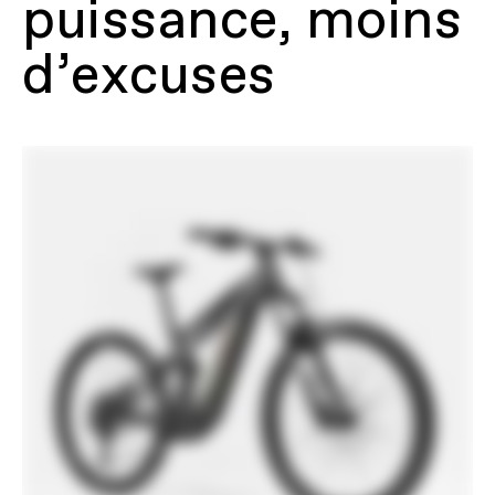
puissance, moins
wheels, 150mm travel, Cannondale
Tuned Suspension, removable
downtube battery, alloy skid plate,
d’excuses
55mm chainline, internal cable routing,
148x12mm thru-axle, UDH, 200mm
native post mount brake, 1.5” – 1.8”
tapered headtube, 40mm two-bolt
kickstand compatible, integrated
Moterra rear rack and fender mounts
Fourche
SR Suntour Zeron 36-X Boost,
160mmm, EQ Air, compression &
rebound adjust, 15x110mm thru-axle,
tapered steerer, 44mm offset
Jeu de direction
Acros ICR, 1.5" to 1.8", sealed bearings
Rear Shock
RockShox Deluxe Select, DebonAir+,
adjustable rebound, 230x62.5mm
E-SYSTÈME
Drive Unit
Bosch Performance Line CX
Batterie
Bosch PowerTube, 600Wh
Chargeur
Bosch 4A
Affichage
Bosch LED Remote
Certifications
UL 2849
Lithium-Ion Battery Safety