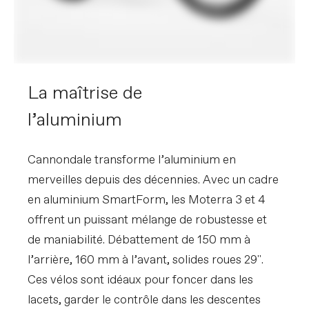
PÉDALIER
Derailleur Arriere
Shimano CUES U6000, LinkGlide
Manettes
Shimano CUES U6000, 11-speed,
LinkGlide
Chaine
Shimano LG500, LinkGlide, 11-speed
Pedalier
FSA Bosch E-bike w/ 55mm chainline,
La maîtrise de
160mm, 34T
Cassette
Shimano CUES LG400, LinkGlide, 11-50,
l’aluminium
11-speed
LES FREINS
Cannondale transforme l’aluminium en
Disques de freins
Tektro Gemini SL 4-piston hydraulic
merveilles depuis des décennies. Avec un cadre
disc, 203mm rotors
en aluminium SmartForm, les Moterra 3 et 4
Leviers de freins
Tektro Gemini SL hydraulic disc
offrent un puissant mélange de robustesse et
ROUES
de maniabilité. Débattement de 150 mm à
Jante
WTB ST i30 TCS, 30mm inner width,
l’arrière, 160 mm à l’avant, solides roues 29".
32h, tubeless compatible
Rayons
DT Swiss Champion 2.0
Ces vélos sont idéaux pour foncer dans les
Taille de pneu
2.4
lacets, garder le contrôle dans les descentes
Taille de roue
29