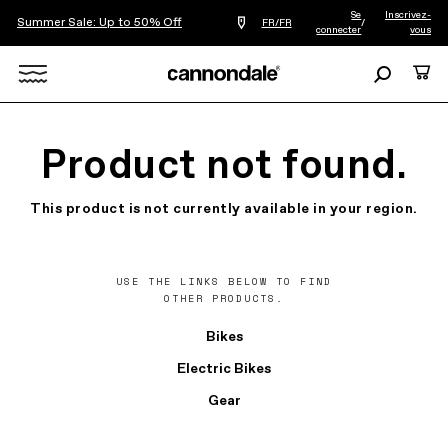
Se
Inscrivez-
Summer Sale: Up to 50% Off
Trouver
FR/FR
/
connecter
vous
le
revendeur
le
Recherche
Panie
plus
Search
proche
de
chez
X
vous
Product not found.
This product is not currently available in your region.
USE THE LINKS BELOW TO FIND
OTHER PRODUCTS.
Bikes
Electric Bikes
Gear