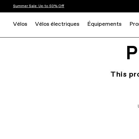
Summer Sale: Up to 50% Off
Vélos
Vélos électriques
Équipements
Pro
P
This pr