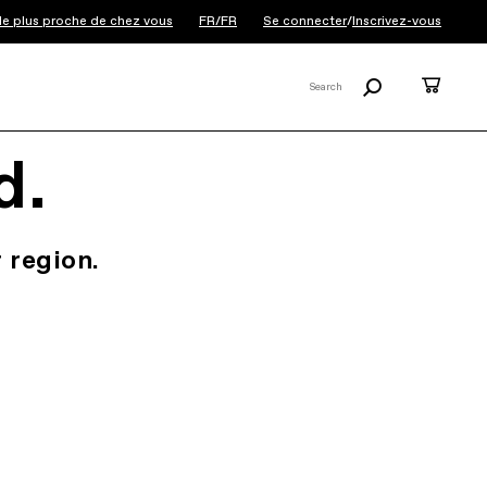
 le plus proche de chez vous
FR/FR
Se connecter
/
Inscrivez-vous
Recherche
Panier
Search
X
d.
 region.
.