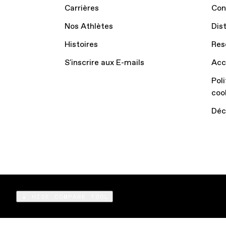
Carrières
Con
Nos Athlètes
Dis
Histoires
Res
S'inscrire aux E-mails
Acc
Poli
coo
Déc
HIDE COMPARE TOOL
Compare
Products