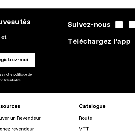
ouveautés
Suivez-nous
 et
Téléchargez l'app
egistrez-moi
z notre politique de
onfidentialité
sources
Catalogue
uver un Revendeur
Route
enez revendeur
VTT