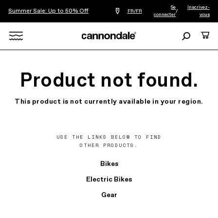
Se
Inscrivez-
Summer Sale: Up to 50% Off
Trouver
FR/FR
/
connecter
vous
le
revendeur
le
Recherche
Panie
plus
Search
proche
de
chez
X
vous
Product not found.
This product is not currently available in your region.
USE THE LINKS BELOW TO FIND
OTHER PRODUCTS.
Bikes
Electric Bikes
Gear