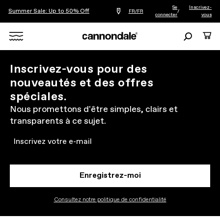
Se
Inscrivez-
Summer Sale: Up to 50% Off
Trouver
FR/FR
/
connecter
vous
le
revendeur
le
Recherche
Panie
plus
Search
proche
de
chez
X
Inscrivez-vous pour des
vous
nouveautés et des offres
spéciales.
Nous promettons d'être simples, clairs et
transparents à ce sujet.
Email
Enregistrez-moi
Consultez notre politique de confidentialité