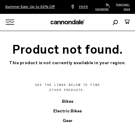
Se
Inscrivez-
Summer Sale: Up to 50% Off
Trouver
FR/FR
/
connecter
vous
le
revendeur
le
Recherche
Panie
plus
Search
proche
de
chez
X
vous
Product not found.
This product is not currently available in your region.
USE THE LINKS BELOW TO FIND
OTHER PRODUCTS.
Bikes
Electric Bikes
Gear